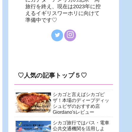
旅行を終え、現在は2023年に控
えるイギリスワーホリに向けて
準備中です♡
♡人気の記事トップ５♡
シカゴと言えばシカゴピ
ザ！本場のディープディッ
シュピザのおすすめ店
Giordano'sレビュー
シカゴ旅行ではバス・電車
公共交通機関を活用しよ