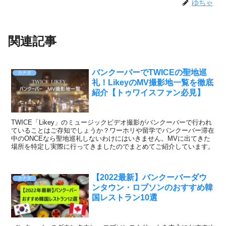
ゆちゃ
関連記事
バンクーバーでTWICEの聖地巡
カナダ
礼！LikeyのMV撮影地一覧を徹底
紹介【トゥワイスファン必見】
TWICE「Likey」のミュージックビデオ撮影がバンクーバーで行われ
ていることはご存知でしょうか？ワーホリや留学でバンクーバー滞在
中のONCEなら聖地巡礼しないわけにはいきません。MVに出てきた
場所を特定し実際に行ってきましたのでまとめてご紹介しています。
【2022最新】バンクーバーダウ
カナダ
ンタウン・ロブソンのおすすめ韓
国レストラン10選