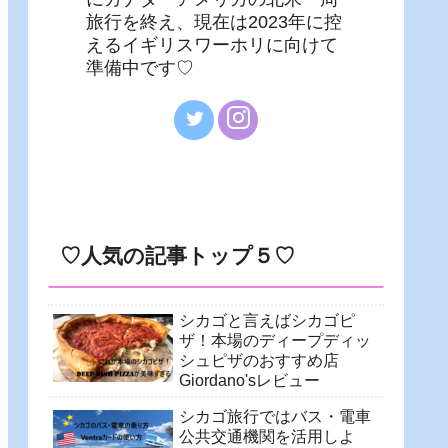
旅行を終え、現在は2023年に控
えるイギリスワーホリに向けて
準備中です♡
♡人気の記事トップ５♡
シカゴと言えばシカゴピ
ザ！本場のディープディッ
シュピザのおすすめ店
Giordano'sレビュー
シカゴ旅行ではバス・電車
公共交通機関を活用しよ