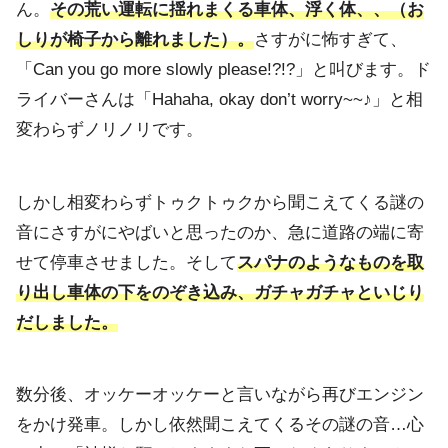
ん。
その荒い運転に揺れまくる車体、浮く体、、（
お
しりが椅子から離れました）。
さすがに怖すぎて、
「Can you go more slowly please!?!?」と叫びます。ド
ライバーさんは「
Hahaha, okay don’t worry~~♪」と相
変わらずノリノリです。
しかし相変わらずトゥクトゥクから聞こえてくる謎の
音にさすがにやばいと思ったのか、
急に道路の端に寄
せて停車させました。
そして
スパナのようなものを取
り出し車体の下をのぞき込み、
ガチャガチャといじり
だしました。
数分後、
オッケーオッケーと言いながら再びエンジン
をかけ発車。
しかし依然聞こえてくるその謎の音…心