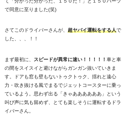
て「
分かった分かった、１５０だ！」
と１５０バーツ
で同意に至りました(笑)
さてこのドライバーさんが、
超ヤバイ運転をする人
で
した、、、！！
まず最初に、
スピードが異常に速い！！！！！
車と車
の間をスイス
イと避けながらガンガン抜いていきま
す。ドアも窓も壁もないトゥクトゥク、
揺れと遠心
力・吹き抜ける風でまるでジェットコースターに乗っ
ているよ
う。思わず出る「きゃああああああ」という
叫び声に気も留めず、
とても楽しそうに運転するドラ
イバーさん。