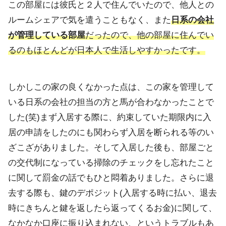
この部屋には彼氏と２人で住んでいたので、他人との
ルームシェアで
気を遣うこともなく、
また
日系の会社
が管理している部屋
だったので、
他の部屋に住んでい
るのもほとんどが日本人で生活しやすかったで
す。
しかしこの家の良くなかった点は、この家を管理して
いる日系の会
社の担当の方と馬が合わなかったことで
した(笑)
まず入居する際に、
約束していた期限内に入
居の申請をしたのにも関わらず入居を断られる等のい
ざこざ
がありました。そして入居した後も、
部屋ごと
の交代制になっている掃除のチェックをし忘れたこと
に関
して罰金の話でもひと悶着ありました。さらに退
去する際も、鍵のデ
ポジット(入居する時に払い、
退去
時にきちんと鍵を返したら返ってくるお金)に関して、
なかなか口座に振り込まれない、というトラブルもあ