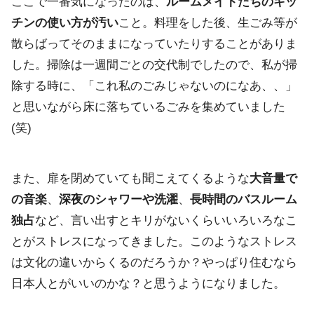
ここで一番気になったのは、
ルームメイトたちのキッ
チンの使い方が汚
い
こと。料理をした後、生ごみ等
が
散らばってそのままになっていたりすることがありま
した。
掃除は一週間ごとの交代制でしたので、私が掃
除する時に、「
これ私のごみじゃないのになあ、、」
と思いながら床に落ちているごみを集めていました
(笑)
また、扉を閉めていても聞こえてくるような
大音量で
の音楽
、
深夜のシャワーや洗濯
、
長時間のバスルーム
独占
など、言い出すとキリがないくらいいろいろなこ
とがストレスになってきました。このようなストレス
は文化の違いからくるのだろうか？やっぱり住むなら
日本人とがいいのかな？
と思うようになりました。