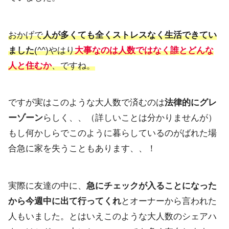
おかげで
人が多くても全くストレスなく生活できてい
ました
(^^
)やはり
大事なのは人数ではなく誰とどんな
人と住むか
、ですね。
ですが実はこのような大人数で済むのは
法律的にグレ
ーゾーン
らし
く、、（詳しいことは分かりませんが）
もし何かしらでこのように暮らしているのがばれた場
合急に家を失
うこともあります、、！
実際に友達の中に、
急にチェックが入ることになった
から今週中に出て行ってくれ
とオ
ーナーから言われた
人もいました。
とはいえこのような大人数のシェアハ