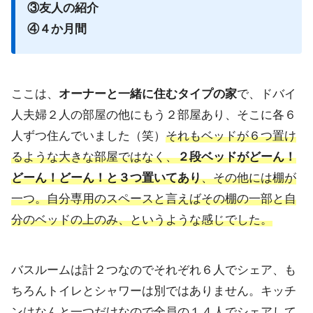
③友人の紹介
④４か月間
ここは、
オーナーと一緒に住むタイプの家
で、
ドバイ
人夫婦２人の部屋の他にもう２部屋あり、
そこに各６
人ずつ住んでいました（笑）
それもベッドが６つ置け
るよう
な大きな部屋ではなく、
２段ベッドがどーん！
どーん！どーん！
と３つ置いてあり
、その他には棚が
一つ。
自分専用のスペースと言えばその棚の一部と自
分のベッドの上のみ
、というような感じでした。
バスルームは計２つなのでそれぞれ６人でシェア、
も
ちろんトイレとシャワーは別ではありません。
キッチ
ンはなんと一つだけなので全員の１４人でシェアして