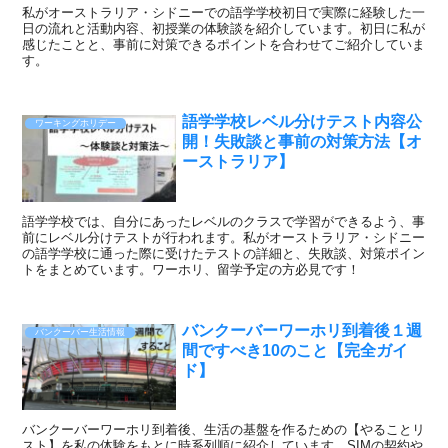
私がオーストラリア・シドニーでの語学学校初日で実際に経験した一
日の流れと活動内容、初授業の体験談を紹介しています。初日に私が
感じたことと、事前に対策できるポイントを合わせてご紹介していま
す。
語学学校レベル分けテスト内容公
ワーキングホリデー
開！失敗談と事前の対策方法【オ
ーストラリア】
語学学校では、自分にあったレベルのクラスで学習ができるよう、事
前にレベル分けテストが行われます。私がオーストラリア・シドニー
の語学学校に通った際に受けたテストの詳細と、失敗談、対策ポイン
トをまとめています。ワーホリ、留学予定の方必見です！
バンクーバーワーホリ到着後１週
バンクーバー生活情報
間ですべき10のこと【完全ガイ
ド】
バンクーバーワーホリ到着後、生活の基盤を作るための【やることリ
スト】を私の体験をもとに時系列順に紹介しています。SIMの契約や