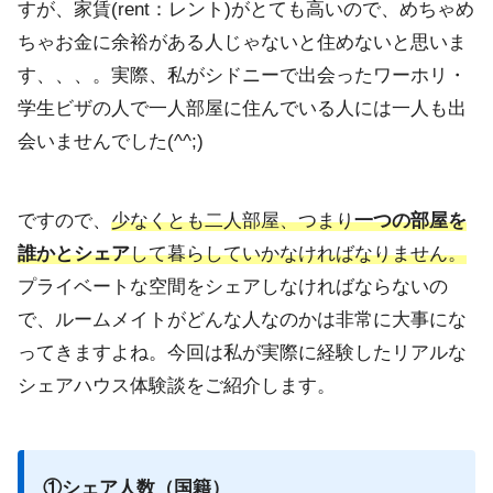
すが、家賃(rent：
レント)がとても高いので、
めちゃめ
ちゃお金に余裕がある人じゃないと住めないと思いま
す、
、、。実際、私がシドニーで出会ったワーホリ・
学生ビザの人で一人部屋に住んでいる人には一人も出
会いませんで
した(^^;)
ですので、
少なくとも二人部屋、
つまり
一つの部屋を
誰かとシェア
して暮らしていかなければなりま
せん。
プライベートな空間をシェアしなければならないの
で、ルームメイトがどんな人なのかは非常に大事にな
ってきますよね。
今回は私が実際に経験したリアルな
シェアハウス体験談をご紹介し
ます。
①シェア人数（国籍）