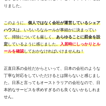
りました。
このように、
個人ではなく会社が運営しているシェア
ハウス
は、
いろいろなルールが事細かに決まってい
て、
掃除についても厳しく、
あらゆることに罰金を設
定
しているように感じました。
入居時にしっかりとル
ールを確認
しておかなければいけませんね！
正直日系の会社だからといって、
日本の会社のような
丁寧な対応をしていただけるとは限らないと感
じまし
た。日系と言ってもオーストラリアの会社なので、日
本的な
サービスを求めすぎるのも良くないかもしれま
せん。